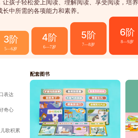
，让孩子轻松爱上阅读、理解阅读、享受阅读，培
成长中所需的各项能力和素养。
6阶
5阶
4阶
3阶
8—9岁
7—8岁
6—7岁
5—6岁
配套图书
配套图书
配套图书
配套图书
配套图书
配套图书
配套图书
配套图书
口表达
字与表达
图说话
图写话
础写话结构
题创作
读重难点
作技巧
好奇心

人和典故





的神奇

梦想



 儿歌积累
看图说话


读方法

读理解技巧
达观点

积累

法