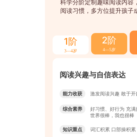
科学分阶定制趣味阅读内容
阅读习惯，多方位提升孩子
2阶
1阶
4—5岁
3—4岁
阅读兴趣与自信表达
阅读习惯与口才养成
阅读能力与国学经典
自主阅读与趣味创作
阅读积累与创作技巧
策略阅读与创意表达
阅读素养与理解提升
深度阅读与自主探究
能力收获
能力收获
能力收获
能力收获
能力收获
能力收获
能力收获
能力收获
激发阅读兴趣 敢于开
培养阅读习惯 提升识
养成阅读习惯 熟悉看
培养自主阅读 学会看
实现自主阅读 掌握基
掌握阅读方法 学会主
强化理解能力 攻克阅
阅读理解进阶 巧用创
综合素养
综合素养
综合素养
综合素养
综合素养
综合素养
综合素养
综合素养
好习惯、好行为 充满
好行为，好品格

点亮民族基因 了解名
善恶与美丑 付出与收获
文化里的美 广阔的视野
科学和探索精神 想象
历史那些事儿 英雄与
成长的力量 冒险和探索
世界很棒，我也很棒
探索奇妙的世界
善良勇敢想象力
传统与现代
感受自我成长
传统与历史
挫折和希望
生活中重要的事
知识重点
知识重点
知识重点
知识重点
知识重点
知识重点
知识重点
知识重点
词汇积累 口部操积累
汉字积累 简单句式 
汉字和拼音 看图说话
夯实字词基础 句子积累
夯实字词基础 感知阅
感受阅读策略 了解阅
掌握阅读理解技巧 表
阅读理解提升 文言文
看图写话
三段式写话
和看法创作有结构方
写丰富写细致