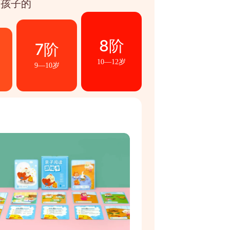
养孩子的
8阶
7阶
10—12岁
9—10岁