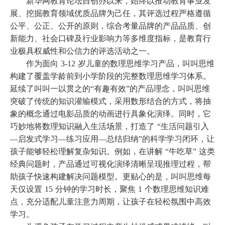
新华网教育论坛自创办以来，始终以推动教育事业发
展、挖掘教育领域优质品牌为己任，其评选过程严格遵循
公平、公正、公开的原则，综合考量品牌的产品品质、创
新能力、社会口碑及行业影响力等多维度指标，是教育行
业极具权威性和公信力的评选活动之一。
作为面向
3-12 岁儿童的数理思维学习产品，叫叫思维
构建了覆盖学龄前到小学阶段的完整数理思维学习体系。
延续了叫叫一以贯之的“有趣有效”的产品理念，叫叫思维
突破了传统的知识灌输模式，采用数形结合的方式，将抽
象的概念通过电影品质的动画进行具象化演绎。同时，它
巧妙地将数理知识融入生活场景，打造了 “生活问题引入
—启发式学习—练习应用—总结归纳”的科学学习闭环，让
孩子能够轻松理解复杂知识。例如，在讲解 “牛吃草” 这类
经典问题时，产品通过可视化演绎清晰呈现推理过程，帮
助孩子快速构建解决问题模型。更贴心的是，叫叫思维每
天仅设置 15 分钟的学习时长，聚焦 1 个数理思维知识难
点，充分适配儿童注意力周期，让孩子在轻松氛围中高效
学习。