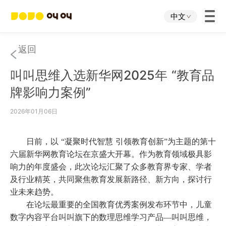
中文
首页
返回
叫叫思维入选新华网2025年 “教育品
叫叫App
牌影响力案例”
叫叫IP
2026年01月06日
关于我们
日
前
，以
“
凝聚时代智慧
引领教育创新
”
为主题的第十
六届新华网教育论坛在京盛大开幕。作为教育领域极具影
响力的年度盛会，此次论坛汇聚了众多教育界专家、学者
下载中心
及行业精英，共同聚焦教育发展新路径、新方向，探讨行
业未来趋势。
投资者关系
在论坛
最
重要
的全国教育优秀案例发布
环节中，儿童
数字内容平台叫叫旗下的数理思维学习产品
—
叫叫思维
，