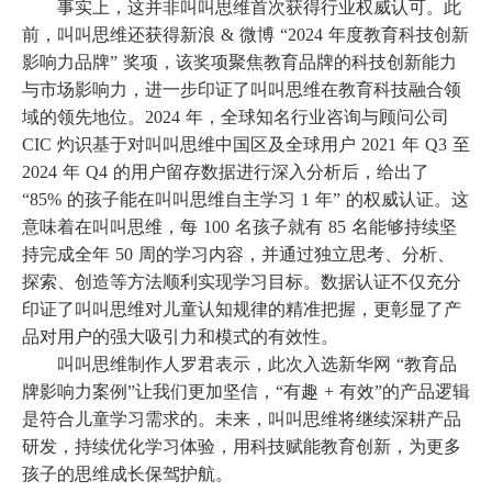
事实上，这并非叫叫思维首次获得行业权威认可。此
前，
叫叫思维还获得
新浪
& 微博 “2024 年度教育科技创新
影响力品牌” 奖项，该奖项聚焦教育品牌的科技创新能力
与市场影响力，进一步印证了叫叫思维在教育科技融合领
域的领先地位。2024 年，全球知名行业咨询与顾问公司
CIC 灼识基于对叫叫思维中国区及全球用户 2021 年 Q3 至
2024 年 Q4 的用户留存数据进行深入分析后，给出了
“85% 的孩子能在叫叫思维自主学习 1 年” 的权威认证。这
意味着在叫叫思维，每 100 名孩子就有 85 名能够持续坚
持完成全年 50 周的学习内容，并通过独立思考、分析、
探索、创造等方法顺利实现学习目标。
数据认证
不仅充分
印证了叫叫思维对儿童认知规律的精准把握，更彰显了产
品对用户的强大吸引力和模式的有效性。
叫叫思维制作人罗君表示，此次入选新华网
“教育品
牌影响力案例”让我们更加坚信，“有趣 + 有效”的产品逻辑
是符合儿童学习需求的。未来，叫叫思维将继续深耕产品
研发，持续优化学习体验，用科技赋能教育创新，为更多
孩子的思维成长保驾护航。